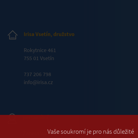
Irisa Vsetín, družstvo
Rokytnice 461
755 01 Vsetín
737 206 798
info@irisa.cz
personální
Vaše soukromí je pro nás důležité
Žaneta Vaculová