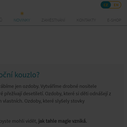
CZ
EN
TŮ
NOVINKY
ZAMĚSTNÁNÍ
KONTAKTY
E-SHOP
oční kouzlo?
ábíme jen ozdoby. Vytváříme drobné nositele
přežívají desetiletí. Ozdoby, které si děti odnášejí z
vlastních. Ozdoby, které slyšely stovky
byste mohli vidět,
jak tahle magie vzniká.