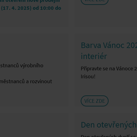
ní otevření nové prodejní
 (17. 4. 2025) od 10:00 do
Barva Vánoc 202
interiér
městnanců výrobního
Připravte se na Vánoce 
Irisou!
aměstnanců a rozvinout
VÍCE ZDE
Den otevřených