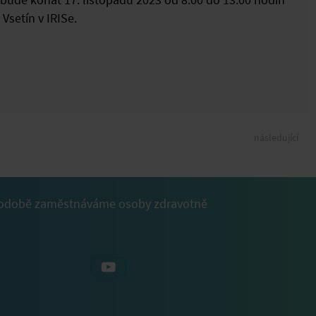
 bude konat 17. listopadu 2023 od 8:00 do 13:00 hodin
Vsetín v IRISe.
následující
dlouhodobě zaměstnáváme osoby zdravotně