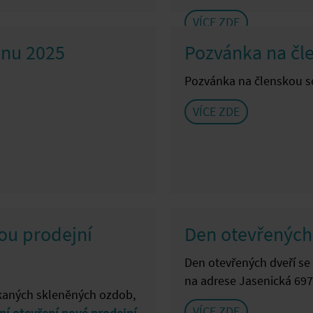
VÍCE ZDE
pnu 2025
Pozvánka na čl
Pozvánka na členskou sc
VÍCE ZDE
vou prodejní
Den otevřených
Den otevřených dveří se
na adrese Jasenická 697 V
ukaných skleněných ozdob,
VÍCE ZDE