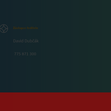
Zástupce ředitele
David Dubčák
775 871 300