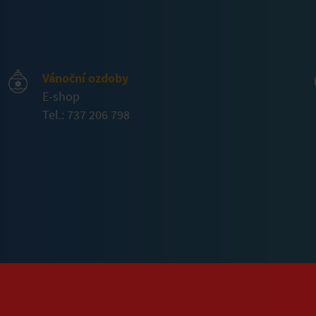
Vánoční ozdoby
E-shop
Tel.: 737 206 798