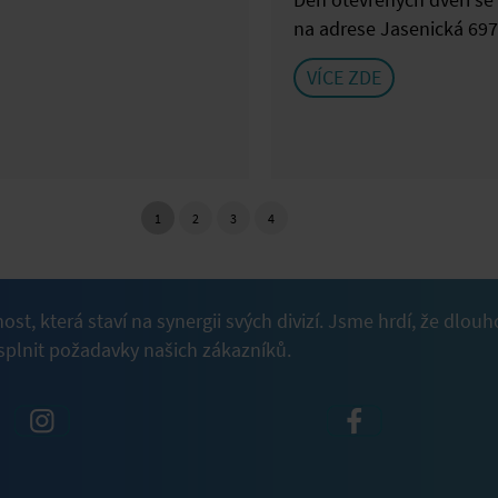
Den otevřených dveří se
na adrese Jasenická 697 
VÍCE ZDE
nost, která staví na synergii svých divizí. Jsme hrdí, že 
plnit požadavky našich zákazníků.