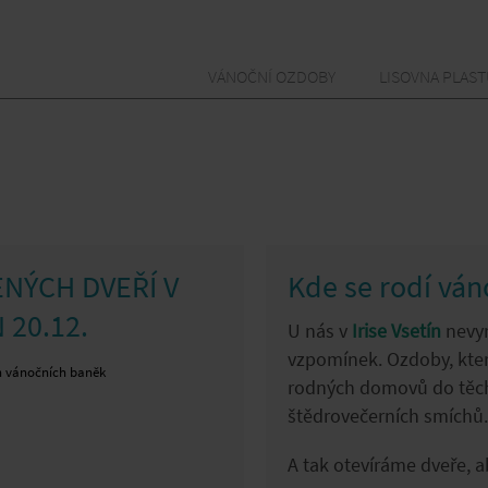
VÁNOČNÍ OZDOBY
LISOVNA PLAS
NÝCH DVEŘÍ V
Kde se rodí ván
 20.12.
U nás v
Irise Vsetín
nevyr
vzpomínek. Ozdoby, které 
h vánočních baněk
rodných domovů do těch 
štědrovečerních smíchů.
A tak otevíráme dveře, a