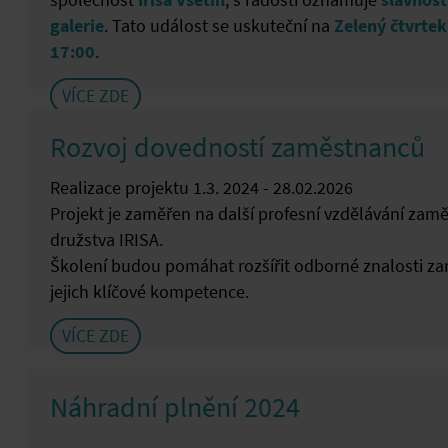
společnost
Irisa Vsetín
, s radostí oznamuje
slavnost
galerie
. Tato událost se uskuteční na
Zelený čtvrtek
17:00
.
VÍCE ZDE
Rozvoj dovedností zaměstnanců
Realizace projektu 1.3. 2024 - 28.02.2026
Projekt je zaměřen na další profesní vzdělávání za
družstva IRISA.
Školení budou pomáhat rozšířit odborné znalosti z
jejich klíčové kompetence.
VÍCE ZDE
Náhradní plnění 2024