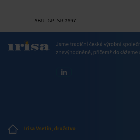
ABU_GP_SR-2697
Jsme tradiční česká výrobní společ
znevýhodněné, přičemž dokážeme s
Irisa Vsetín, družstvo