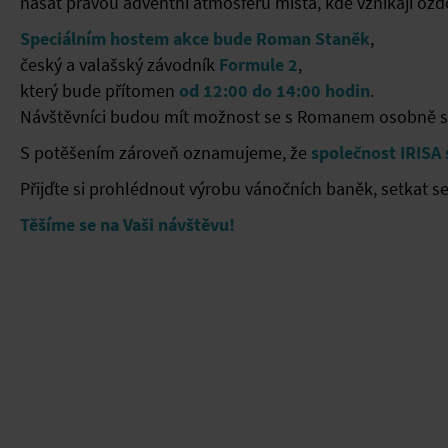
nasát pravou adventní atmosféru místa, kde vznikají ozd
Speciálním hostem akce bude Roman Staněk
,
český a valašský závodník
Formule 2
,
který bude přítomen
od 12:00 do 14:00 hodin
.
Návštěvníci budou mít možnost se s Romanem osobně set
S potěšením zároveň oznamujeme, že
společnost IRISA
Přijďte si prohlédnout výrobu vánočních baněk, setkat 
Těšíme se na Vaši návštěvu!