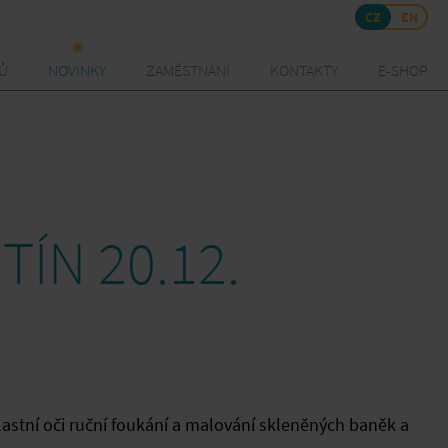
CZ
EN
TŮ
NOVINKY
ZAMĚSTNÁNÍ
KONTAKTY
E-SHOP
TÍN 20.12.
vlastní oči ruční foukání a malování skleněných baněk a