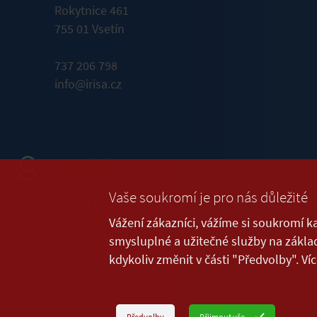
Rokytnice 461
755 01 Vsetín
737 206 798
info@irisa.cz
personální
Vaše soukromí je pro nás důležité
Žaneta Vaculová
Vážení zákazníci, vážíme si soukromí k
770 168 711
smysluplné a užitečné služby na základ
vaculova@irisa.cz
kdykoliv změnit v části "Předvolby". V