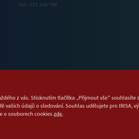
Tel.: 737 206 798
aždého z vás. Stisknutím tlačítka „Přijmout vše" souhlasíte
ě vašich údajů o sledování. Souhlas udělujete pro IRISA, v
íce o souborech cookies
zde
.