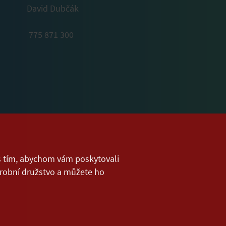
David Dubčák
775 871 300
 s tím, abychom vám poskytovali
ýrobní družstvo a můžete ho