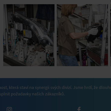
nost, která staví na synergii svých divizí. Jsme hrdí, že 
plnit požadavky našich zákazníků.