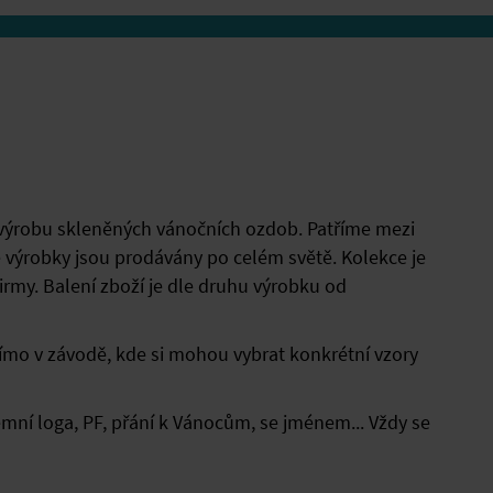
í výrobu skleněných vánočních ozdob. Patříme mezi
 výrobky jsou prodávány po celém světě. Kolekce je
irmy. Balení zboží je dle druhu výrobku od
ímo v závodě, kde si mohou vybrat konkrétní vzory
mní loga, PF, přání k Vánocům, se jménem... Vždy se