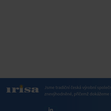
Jsme tradiční česká výrobní společ
znevýhodněné, přičemž dokážeme s