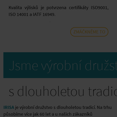
Kvalita výlisků je potvrzena certifikáty ISO9001,
ISO 14001 a IATF 16949.
Produkce je převážně zaměřena na oblast
Automotive. Vyrábíme díly do předních a zadních
ZMÁČKNĚME TO
světlometů, blinkry, vnitřní osvětlení a další
komponenty. Další námi vyráběné díly používají
zákazníci z oblasti office, balení nebo výbušnin.
Jsme výrobní družs
s dlouholetou tradi
IRISA
je výrobní družstvo s dlouholetou tradicí. Na trhu
působíme více jak 60 let a u našich zákazníků