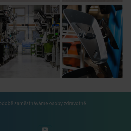
dlouhodobě zaměstnáváme osoby zdravotně