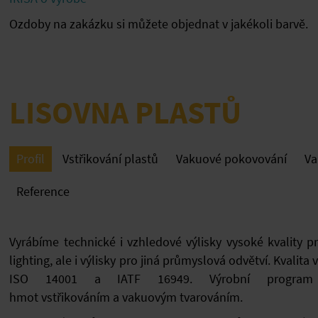
Ozdoby na zakázku si můžete objednat v jakékoli barvě.
LISOVNA PLASTŮ
Profil
Vstřikování plastů
Vakuové pokovování
Va
Reference
Vyrábíme technické i vzhledové výlisky vysoké kvality 
lighting, ale i výlisky pro jiná průmyslová odvětví. Kvalita
ISO 14001 a IATF 16949. Výrobní program s
hmot
vstřikováním
a
vakuovým tvarováním
.