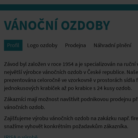
VÁNOČNÍ OZDOBY
Profil
Logo ozdoby
Prodejna
Náhradní plnění
Závod byl založen v roce 1954 a je specializován na ručn
největší výrobce vánočních ozdob v České republice. Naše
prezentována celoročně ve vzorkovně v prostorách sídla f
jednokusových krabiček až po krabice s 24 kusy ozdob.
Zákazníci mají možnost navštívit podnikovou prodejnu př
vánočních ozdob.
Zajišťujeme výrobu vánočních ozdob na zakázku např. fire
snažíme vyhovět konkrétním požadavkům zákazníka.
IRISA o výrobě