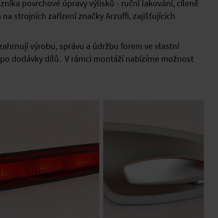
níka povrchové úpravy výlisků - ruční lakování, cíleně
 strojních zařízení značky Arzuffi, zajišťujících
hrnují výrobu, správu a údržbu forem ve vlastní
ž po dodávky dílů. V rámci montáží nabízíme možnost