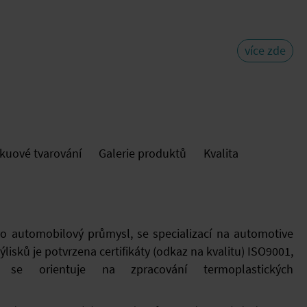
více zde
kuové tvarování
Galerie produktů
Kvalita
pro automobilový průmysl, se specializací na automotive
 výlisků je potvrzena certifikáty (odkaz na kvalitu) ISO9001,
e orientuje na zpracování termoplastických