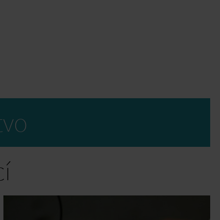
tvo
cí