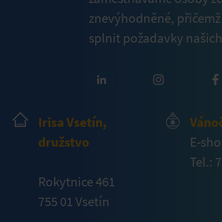
znevýhodněné, přičem
splnit požadavky našich
Irisa Vsetín,
Váno
družstvo
E-sho
Tel.: 
Rokytnice 461
755 01 Vsetín