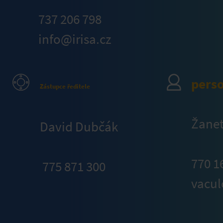
737 206 798
info@irisa.cz
perso
Zástupce ředitele
Žanet
David Dubčák
770 1
775 871 300
vacul