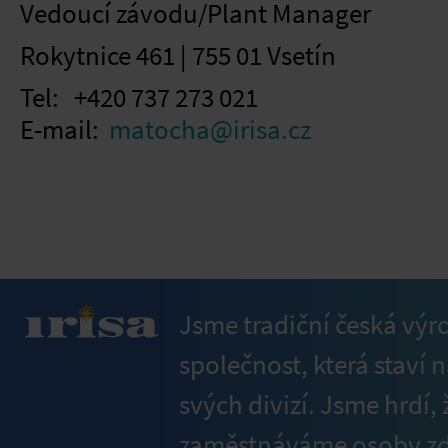
Vedoucí závodu/Plant Manager
Rokytnice 461 | 755 01 Vsetín
Tel: +420 737 273 021
E-mail:
matocha@irisa.cz
Jsme tradiční česká výr
společnost, která staví n
svých divizí. Jsme hrdí
zaměstnáváme osoby z