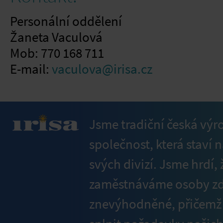
Personální oddělení
Žaneta Vaculová
Mob: 770 168 711
E-mail:
vaculova@irisa.cz
Jsme tradiční česká výr
společnost, která staví n
svých divizí. Jsme hrdí
zaměstnáváme osoby z
znevýhodněné, přičem