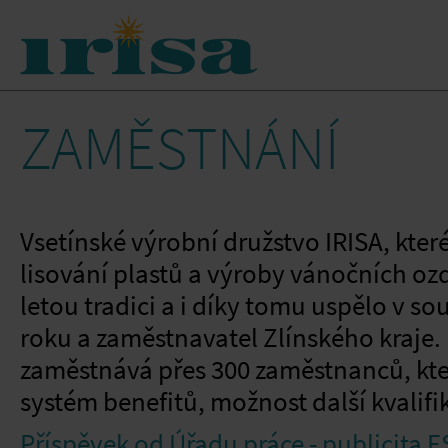
ZAMĚSTNÁNÍ
Vsetínské výrobní družstvo IRISA, které
lisování plastů a výroby vánočních ozd
letou tradici a i díky tomu uspělo v so
roku a zaměstnavatel Zlínského kraje.
zaměstnává přes 300 zaměstnanců, kte
systém benefitů, možnost další kvalifi
Příspěvek od Úřadu práce - publicita E