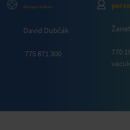
perso
Zástupce ředitele
Žanet
David Dubčák
770 1
775 871 300
vacul