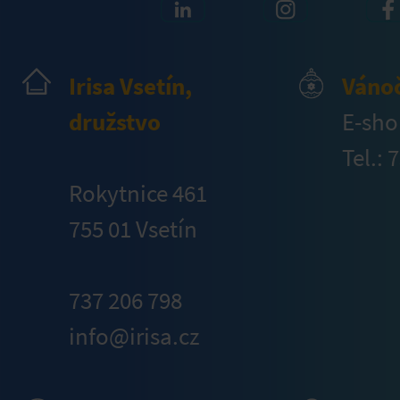
Irisa Vsetín,
Váno
družstvo
E-sho
Tel.: 
Rokytnice 461
755 01 Vsetín
737 206 798
info@irisa.cz