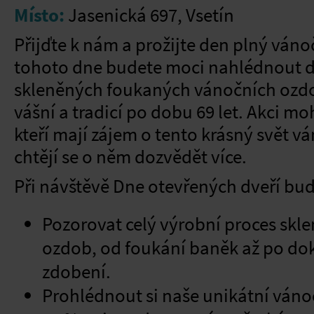
Místo:
Jasenická 697, Vsetín
Přijďte k nám a prožijte den plný ván
tohoto dne budete moci nahlédnout d
skleněných foukaných vánočních ozdob,
vášní a tradicí po dobu 69 let. Akci mo
kteří mají zájem o tento krásný svět v
chtějí se o něm dozvědět více.
Při návštěvě Dne otevřených dveří bu
Pozorovat celý výrobní proces sk
ozdob, od foukání baněk až po do
zdobení.
Prohlédnout si naše unikátní vánoč